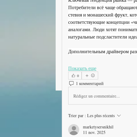
Потребители всё чаще обращаютс
стевия и монашеский фрукт, кот
соответствующие концепции «чи
аналогами. Люди хотят понимать
натуральные подсластители идеа
Дополнительным драйвером ра
Показать еще
0
1 комментарий
Rédigez un commentaire...
Trier par :
Les plus récents
marketysersnikhil
11 nov. 2025