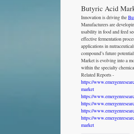
Butyric Acid Mark
Innovation is driving the 
Bu
Manufacturers are developin
usability in food and feed s
effective fermentation proce
applications in nutraceutical
compound’s future potential
Market is evolving into a m
within the specialty chemica
Related Reports -
https://www.emergenresearc
market
https://www.emergenresearc
https://www.emergenresearc
https://www.emergenresearc
https://www.emergenresearch
market