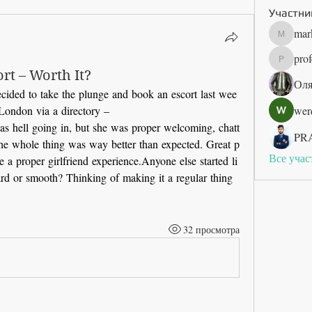
Участни
mar
marketyse
prof
professor
rt – Worth It?
Оля
ecided to take the plunge and book an escort last wee
 London via a directory –
wer
as hell going in, but she was proper welcoming, chatt
PR
d the whole thing was way better than expected. Great p
Все учас
ke a proper girlfriend experience.Anyone else started li
rd or smooth? Thinking of making it a regular thing 
32 просмотра