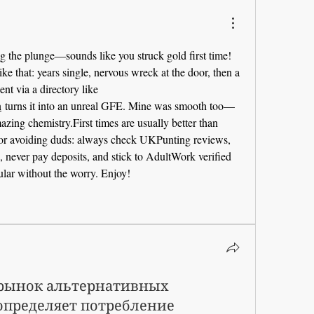
g the plunge—sounds like you struck gold first time! 
ike that: years single, nervous wreck at the door, then a 
proper welcoming independent via a directory like 
n
 turns it into an unreal GFE. Mine was smooth too—
azing chemistry.First times are usually better than 
For avoiding duds: always check UKPunting reviews, 
 never pay deposits, and stick to AdultWork verified 
gular without the worry. Enjoy! 
 рынок альтернативных
определяет потребление