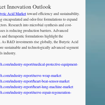
et Innovation Outlook
tyric Acid Market
 toward efficiency and sustainability. 
g encapsulated and odor-free formulations to expand 
ectors. Research into microbial synthesis and cost-
sses is reducing production barriers. Advanced 
s and therapeutic formulations highlight the 
. As R&D investments rise globally, the Butyric Acid 
ore sustainable and technologically advanced segment 
ls industry.
h.com/industry-report/medical-protective-equipment-
h.com/industry-report/nerve-wrap-market
h.com/industry-report/heart-beat-sensor-market
h.com/industry-report/heart-lung-machine-market
.com/industry-report/nerve-repair-regeneration-