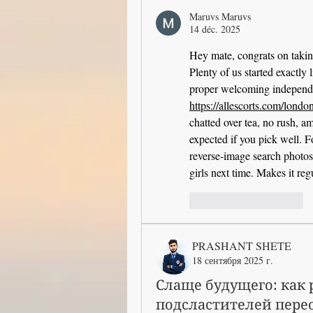
Maruvs Maruvs
14 déc. 2025
Hey mate, congrats on takin
Plenty of us started exactly l
https://allescorts.com/londo
chatted over tea, no rush, am
expected if you pick well. 
reverse-image search photos,
girls next time. Makes it re
J'aime
Répondre
PRASHANT SHETE
18 сентября 2025 г.
Слаще будущего: как
подсластителей пере