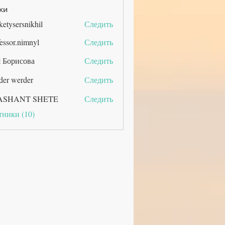
ки
ketysersnikhil
Следить
rsnikhil
essor.nimnyl
Следить
.nimnyl
 Борисова
Следить
der werder
Следить
ASHANT SHETE
Следить
тники (10)