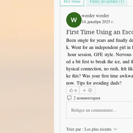
Все темы
Filmy po polsku (1)
werder werder
14 декабря 2025 г.
First Time Using an Esco
Been single for years and finally d
k. Went for an independent girl in
 hour session, GFE style. Nervous 
ed a bit first to break the ice, an
hysical connection, no rush, felt li
ke this? Was your first time awkwa
now. Tips for avoiding duds?
0
2 комментария
Rédigez un commentaire...
Trier par :
Les plus récents