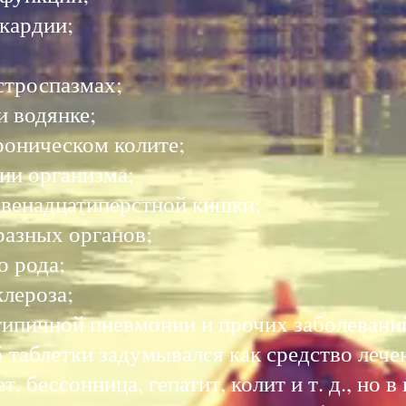
окардии;
астроспазмах;
и водянке;
хроническом колите;
ии организма;
 двенадцатиперстной кишки;
разных органов;
о рода;
клероза;
атипичной пневмонии и прочих заболевани
таблетки задумывался как средство лече
, бессонница, гепатит, колит и т. д., но в