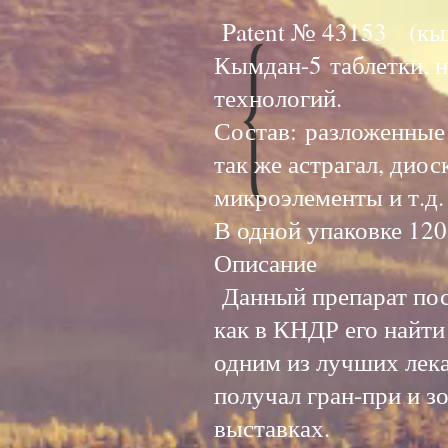
Patent № 43153 (кым
Кымдан-5 таблетки, 
технологий
Состав: разложенные 
так же астрагал, дио
микроэлементы и т.д
В одной упаковке 120
Оп
Данный препарат пос
как в КНДР его найти
одним из лучших лека
получал гран-при и з
выставках.