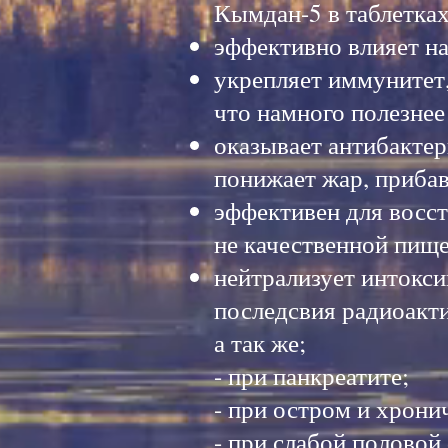
Кымдан-5 в таблетка
эффективно влияет на
укрепляет иммунитет,
что намного полезнее
оказывает антибактер
понижает жар, прибав
эффективен для восст
не качественной пищ
нейтрализует интокс
последсвия радиоакт
а так же;
- при панкреатите;
- при остром и хрони
- при слабой половой