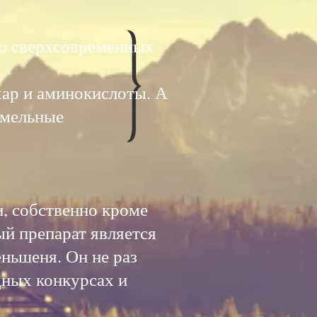
ю сверхсовременных
хар и аминокислоты. А
земельные
ие
, собственно кроме
ый препарат является
ньшеня. Он не раз
дных конкурсах и