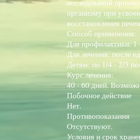
исследований проявил
организму при усвое
восстановления пече
Способ применения
Для профилактики: 1 -
Для лечения: после еды
Детям: по 1/4 - 2/3 п
Курс лечения:
40 - 60 дней. Возмож
Побочное действие
Нет.
Противопоказания
Отсутствуют.
Условия и срок хране