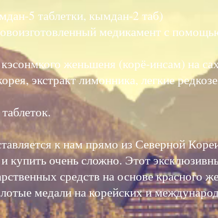
дан-5 таблетки, кымдан-2 таб)
новоизготовленный медикамент с помощь
.
кэсонмкого женьшеня (корё-инсам) на са
скорея, экстракт лимонника, легкие редко
.
 таблеток.
исан
тавляется к нам прямо из Северной Кореи
 и купить очень сложно. Этот эксклюзивн
рственных средств на основе красного же
олотые медали на корейских и междунаро