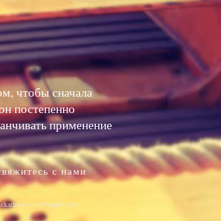
м, чтобы сначала
он постепенно
канчивать применение
свяжитесь с нами
ekarkorea.com@gmail.com