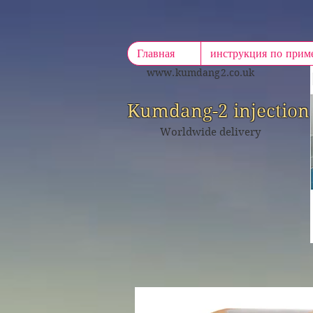
Главная
инструкция по при
www.kumdang2.co.uk
Kumdang-2 injection
Worldwide delivery