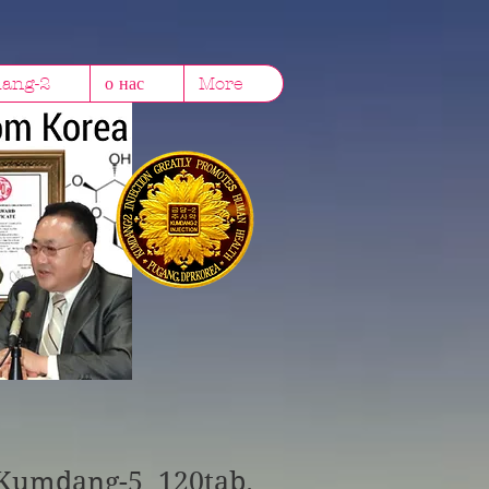
dang-2
о нас
More
Kumdang-5 120tab.