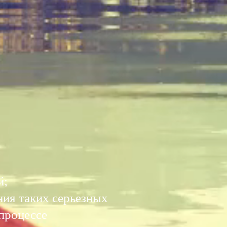
й;
ния таких серьезных
 процессе