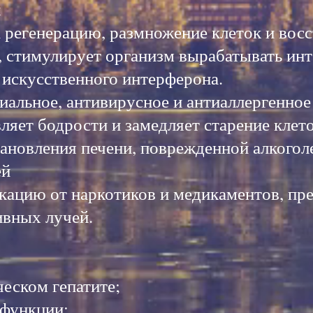
х
 регенерацию, размножение клеток и восс
 стимулирует организм вырабатывать инт
 искусственного интерферона.
иальное, антивирусное и антиаллергенное
ляет бодрости и замедляет старение клет
ановления печени, поврежденной алкогол
ей
икацию от наркотиков и медикаментов, пр
ивных лучей.
ческом гепатите;
 функции;