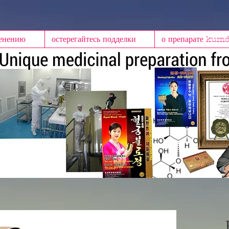
менению
остерегайтесь подделки
о препарате kum