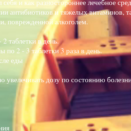
 себя и как разностороннее лечебное сре
нии антибиотиков и тяжелых витаминов, т
ни, поврежденной алкоголем.
:
 2 таблетки в день.
 по 2 - 3 таблетки 3 раза в день.
осле еды
но увелечивать дозу по состоянию болезни
ния