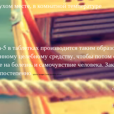
сухом месте, в комнатной температуре
5 в таблетках производится таким образо
анному целебному средству, чтобы потом 
е на болезнь и самочувствие человека. За
 постепенно.
купить кымдан-2 киев украина оптом
L