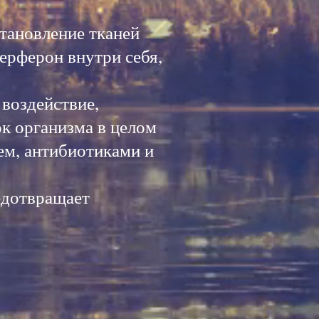
тановление тканей
ерферон внутри себя,
 воздействие,
ок организма в целом
ем, антибиотиками и
едотвращает