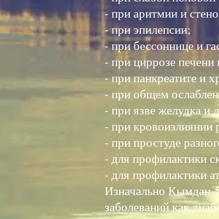
- при аритмии и стен
- при эпилепсии;
- при бессоннице и г
- при циррозе печени 
- при панкреатите и 
- при общем ослаблен
- при язве желудка и
- при кровоизлиянии 
- при простуде разног
- для профилактики с
- для профилактики 
Изначально Кымдан-5 
заболеваний как диабет