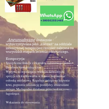
Angunsahyang
skutecznie
wykorzystywana jako „kieszeń” na oddziale
intensywnej terapii i jest również zalecana na
wszystkich etapach leczenia odtwórczego.
Kompozycja:
Specyficzne frakcje z ekstraktu naturalnego piżma.
Działanie farmakologiczne:
Wpływa na regenerację włókien nerwowych,
sprzyja ich kiełkowaniu w tkance, regeneruje
osłonkę mielinową. Reguluje mózgowe krążenie
krwi, poprawia interakcję pomiędzy strukturami
mózgu. Ma łagodne działanie przeciwskurczowe i
łagodzące.
Wskazania do stosowania: