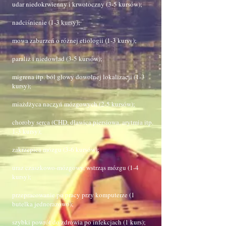
udar niedokrwienny i krwotoczny (3-5 kursów);
nadciśnienie (1-3 kursy);
mowa zaburzeń o różnej etiologii (1-3 kursy);
paraliż i niedowład (3-5 kursów);
migrena itp. ból głowy dowolnej lokalizacji (1-3
kursy);
miażdżyca naczyń mózgowych (2-5 kursów);
choroby serca (CHD, dławica piersiowa, arytmia itp.
1-3 kursy);
zakrzepica mózgu (3-6 kursów);
uraz czaszkowo-mózgowy, wstrząs mózgu (1-4
kursy);
przepracowanie po pracy przy komputerze (1
butelka jednorazowo);
szybki powrót do zdrowia po infekcjach (1 kurs);