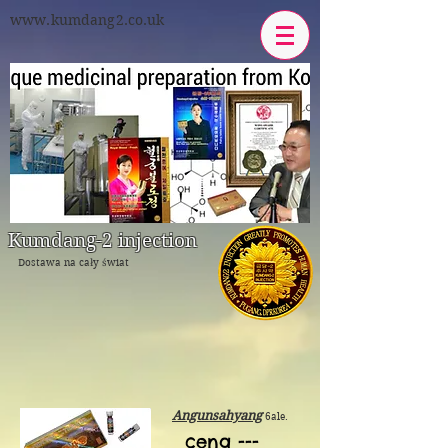
www.kumdang2.co.uk
Kumdang-2 injection
Dostawa na cały świat
Angunsahyang
6ale.
cena ---