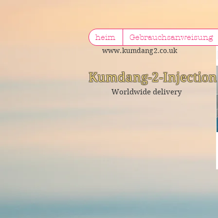
heim
Gebrauchsanweisung
www.kumdang2.co.uk
Kumdang-2-Injeсtion
Worldwide delivery