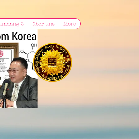
Kumdang-2
über uns
More