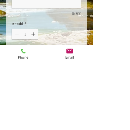
0/500
Anzahl
*
In den Warenkorb
Phone
Email
Um eine Bestellung aufzugeben, schreiben
Sie an die Nummer
WhatsApp +380502551465
Königlich blutfrisch
ÜBER DIE LIEFERUNG
Sie können die Ware bei jedem in Ihrer